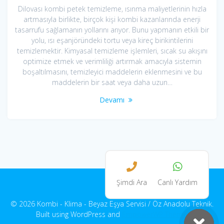
Dilovası kombi petek temizleme, ısınma maliyetlerinin hızla
artmasıyla birlikte, birçok kişi kombi kazanlarında enerji
tasarrufu sağlamanın yollarını arıyor. Bunu yapmanın etkili bir
yolu, ısı eşanjöründeki tortu veya kireç birikintilerini
temizlemektir. Kimyasal temizleme işlemleri, sıcak su akışını
optimize etmek ve verimliliği artırmak amacıyla sistemin
boşaltılmasını, temizleyici maddelerin eklenmesini ve bu
maddelerin bir saat veya daha uzun…
Devamı
Şimdi Ara
Canlı Yardım
© 2026 Kombi - Klima - Beyaz Eşya Servisi / Öz Anadolu Teknik.
Built using WordPress and
EmpowerWP Theme
.