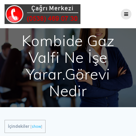
Skip
to
content
Kombide Gaz
Valfi Ne İşe
Yarar.Görevi
Nedir
İçindekiler
[
show
]