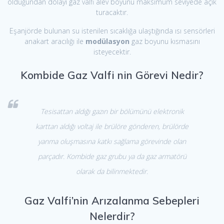
olduğundan dolayı gaz valfi alev boyunu maksimum seviyede açık
turacaktır.
Eşanjörde bulunan su istenilen sıcaklığa ulaştığında ısı sensörleri
anakart aracılığı ile
modülasyon
gaz boyunu kısmasını
isteyecektir.
Kombide Gaz Valfi nin Görevi Nedir?
Tesisattan aldığı gazın bir bölümünü elektronik
karttan aldığı voltaj ile brülöre gönderen, brülörde
yanma oluşmasına katkı sağlama görevinde olan
parçadır. Kombide gaz grubu ya da gaz armatörü
olarak da bilinmektedir.
Gaz Valfi’nin Arızalanma Sebepleri
Nelerdir?