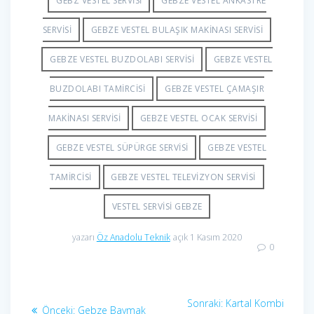
GEBZ VESTEL SERVISI
GEBZE VESTEL ANKASTRE
SERVISI
GEBZE VESTEL BULAŞIK MAKINASI SERVISI
GEBZE VESTEL BUZDOLABI SERVISI
GEBZE VESTEL
BUZDOLABI TAMIRCISI
GEBZE VESTEL ÇAMAŞIR
MAKINASI SERVISI
GEBZE VESTEL OCAK SERVISI
GEBZE VESTEL SÜPÜRGE SERVISI
GEBZE VESTEL
TAMIRCISI
GEBZE VESTEL TELEVIZYON SERVISI
VESTEL SERVISI GEBZE
yazarı
Öz Anadolu Teknik
açık 1 Kasım 2020
0
Yazı
Sonraki
Sonraki:
Kartal Kombi
Önceki
Önceki:
Gebze Baymak