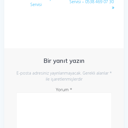
gezinmesi
yazı:
Servisi – 0538 469 07 30
yazı:
Servisi
Bir yanıt yazın
E-posta adresiniz yayınlanmayacak.
Gerekli alanlar
*
ile işaretlenmişlerdir
Yorum
*