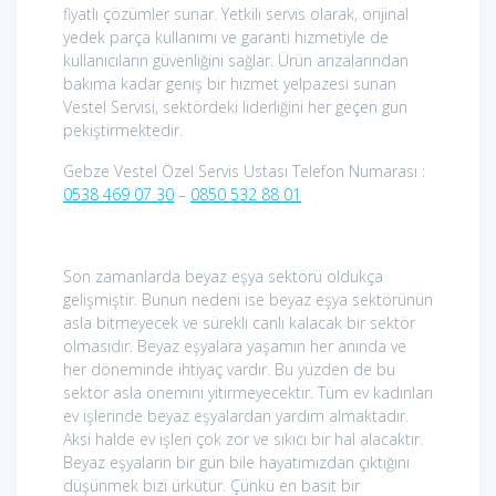
fiyatlı çözümler sunar. Yetkili servis olarak, orijinal
yedek parça kullanımı ve garanti hizmetiyle de
kullanıcıların güvenliğini sağlar. Ürün arızalarından
bakıma kadar geniş bir hizmet yelpazesi sunan
Vestel Servisi, sektördeki liderliğini her geçen gün
pekiştirmektedir.
Gebze Vestel Özel Servis Ustası Telefon Numarası :
0538 469 07 30
–
0850 532 88 01
Son zamanlarda beyaz eşya sektörü oldukça
gelişmiştir. Bunun nedeni ise beyaz eşya sektörünün
asla bitmeyecek ve sürekli canlı kalacak bir sektör
olmasıdır. Beyaz eşyalara yaşamın her anında ve
her döneminde ihtiyaç vardır. Bu yüzden de bu
sektör asla önemini yitirmeyecektir. Tüm ev kadınları
ev işlerinde beyaz eşyalardan yardım almaktadır.
Aksi halde ev işleri çok zor ve sıkıcı bir hal alacaktır.
Beyaz eşyaların bir gün bile hayatımızdan çıktığını
düşünmek bizi ürkütür. Çünkü en basit bir