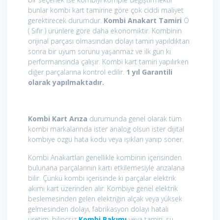
bunlar kombi kart tamirine göre çok ciddi maliyet
gerektirecek durumdur.
Kombi Anakart Tamiri
O
( Sıfır ) ürünlere göre daha ekonomiktir. Kombinin
orijinal parçası olmasından dolayı tamiri yapıldıktan
sonra bir uyum sorunu yaşanmaz ve ilk gün ki
performansında çalışır. Kombi kart tamiri yapılırken
diğer parçalarına kontrol edilir.
1 yıl Garantili
olarak yapılmaktadır.
Kombi Kart Arıza
durumunda genel olarak tüm
kombi markalarında ister analog olsun ister dijital
kombiye özgü hata kodu veya ışıkları yanıp söner.
Kombi Anakartları genellikle kombinin içerisinden
bulunana parçalarının kartı etkilemesiyle arızalana
bilir. Çünkü kombi içerisinde ki parçalar elektrik
akımı kart üzerinden alır. Kombiye genel elektrik
beslemesinden gelen elektriğin alçak veya yüksek
gelmesinden dolayı, fabrikasyon dolayı hatalı
üretim, bilinçsiz
Kombi Bakımı
veya tamiri, su,