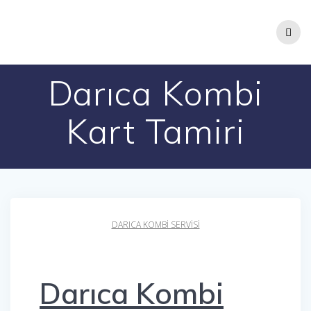
Skip
to
content
Darıca Kombi
Kart Tamiri
DARICA KOMBI SERVISI
Darıca Kombi