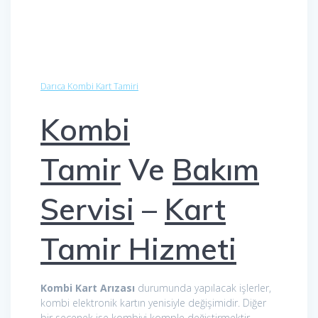
Darıca Kombi Kart Tamiri
Kombi
Tamir
Ve
Bakım
Servisi
–
Kart
Tamir Hizmeti
Kombi Kart Arızası
durumunda yapılacak işlerler,
kombi elektronik kartın yenisiyle değişimidir. Diğer
bir seçenek ise kombiyi komple değiştirmektir