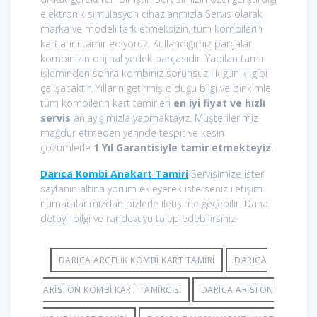
elektronik simülasyon cihazlarımızla Servis olarak
marka ve modeli fark etmeksizin, tüm kombilerin
kartlarını tamir ediyoruz. Kullandığımız parçalar
kombinizin orijinal yedek parçasıdır. Yapılan tamir
işleminden sonra kombiniz sorunsuz ilk gün ki gibi
çalışacaktır. Yılların getirmiş olduğu bilgi ve birikimle
tüm kombilerin kart tamirleri
en iyi fiyat ve hızlı
servis
anlayışımızla yapmaktayız. Müşterilerimiz
mağdur etmeden yerinde tespit ve kesin
çözümlerle
1 Yıl Garantisiyle tamir etmekteyiz
.
Darıca Kombi Anakart Tamiri
Servisimize ister
sayfanın altına yorum ekleyerek isterseniz iletişim
numaralarımızdan bizlerle iletişime geçebilir. Daha
detaylı bilgi ve randevuyu talep edebilirsiniz
DARICA ARÇELIK KOMBI KART TAMIRI
DARICA
ARISTON KOMBI KART TAMIRCISI
DARICA ARISTON