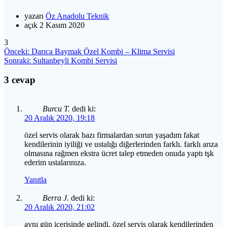
yazarı
Öz Anadolu Teknik
açık 2 Kasım 2020
3
Yazı
Önceki
Önceki:
Darıca Baymak Özel Kombi – Klima Servisi
yazı:
Sonraki
Sonraki:
Sultanbeyli Kombi Servisi
gezinmesi
yazı:
3 cevap
Burcu T.
dedi ki:
20 Aralık 2020, 19:18
özel servis olarak bazı firmalardan sorun yaşadım fakat
kendilerinin iyiliği ve ustalığı diğerlerinden farklı. farklı arıza
olmasına rağmen ekstra ücret talep etmeden onuda yaptı tşk
ederim ustalarınıza.
Yanıtla
Berra J.
dedi ki:
20 Aralık 2020, 21:02
aynı gün içerisinde gelindi. özel servis olarak kendilerinden