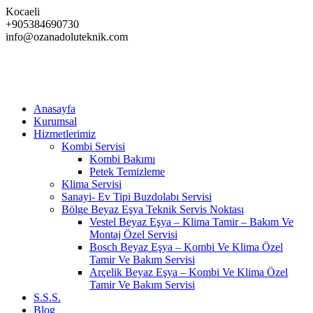
Skip
Kocaeli
to
+905384690730
content
info@ozanadoluteknik.com
Anasayfa
Kurumsal
Hizmetlerimiz
Kombi Servisi
Kombi Bakımı
Petek Temizleme
Klima Servisi
Sanayi- Ev Tipi Buzdolabı Servisi
Bölge Beyaz Eşya Teknik Servis Noktası
Vestel Beyaz Eşya – Klima Tamir – Bakım Ve
Montaj Özel Servisi
Bosch Beyaz Eşya – Kombi Ve Klima Özel
Tamir Ve Bakım Servisi
Arçelik Beyaz Eşya – Kombi Ve Klima Özel
Tamir Ve Bakım Servisi
S.S.S.
Blog