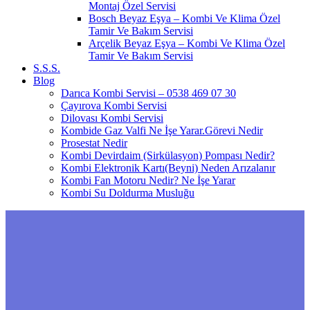
Montaj Özel Servisi
Bosch Beyaz Eşya – Kombi Ve Klima Özel
Tamir Ve Bakım Servisi
Arçelik Beyaz Eşya – Kombi Ve Klima Özel
Tamir Ve Bakım Servisi
S.S.S.
Blog
Darıca Kombi Servisi – 0538 469 07 30
Çayırova Kombi Servisi
Dilovası Kombi Servisi
Kombide Gaz Valfi Ne İşe Yarar.Görevi Nedir
Prosestat Nedir
Kombi Devirdaim (Sirkülasyon) Pompası Nedir?
Kombi Elektronik Kartı(Beyni) Neden Arızalanır
Kombi Fan Motoru Nedir? Ne İşe Yarar
Kombi Su Doldurma Musluğu