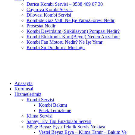
Darıca Kombi Servisi – 0538 469 07 30
Çayırova Kombi Servisi
Dilovası Kombi Servisi
Kombide Gaz Valfi Ne İşe Yarar.Görevi Nedir
Prosestat Nedir
Kombi Devirdaim (Sirkülasyon) Pompası Nedir?
Kombi Elektronik Kartı(Beyni) Neden Arızalanır
Kombi Fan Motoru Nedir? Ne İşe Yarar
Kombi Su Doldurma Musluğu
Anasayfa
Kurumsal
Hizmetlerimiz
Kombi Servisi
Kombi Bakımı
Petek Temizleme
Klima Servisi
Sanayi- Ev Tipi Buzdolabı Servisi
Bölge Beyaz Eşya Teknik Servis Noktası
Vestel Beyaz Eşya – Klima Tamir – Bakım Ve