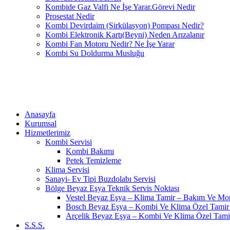
Kombide Gaz Valfi Ne İşe Yarar.Görevi Nedir
Prosestat Nedir
Kombi Devirdaim (Sirkülasyon) Pompası Nedir?
Kombi Elektronik Kartı(Beyni) Neden Arızalanır
Kombi Fan Motoru Nedir? Ne İşe Yarar
Kombi Su Doldurma Musluğu
Anasayfa
Kurumsal
Hizmetlerimiz
Kombi Servisi
Kombi Bakımı
Petek Temizleme
Klima Servisi
Sanayi- Ev Tipi Buzdolabı Servisi
Bölge Beyaz Eşya Teknik Servis Noktası
Vestel Beyaz Eşya – Klima Tamir – Bakım Ve Mont
Bosch Beyaz Eşya – Kombi Ve Klima Özel Tamir 
Arçelik Beyaz Eşya – Kombi Ve Klima Özel Tami
S.S.S.