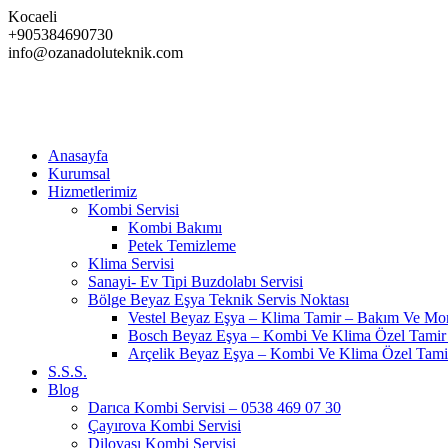
Skip
Kocaeli
to
+905384690730
content
info@ozanadoluteknik.com
Anasayfa
Kurumsal
Hizmetlerimiz
Kombi Servisi
Kombi Bakımı
Petek Temizleme
Klima Servisi
Sanayi- Ev Tipi Buzdolabı Servisi
Bölge Beyaz Eşya Teknik Servis Noktası
Vestel Beyaz Eşya – Klima Tamir – Bakım Ve Mont
Bosch Beyaz Eşya – Kombi Ve Klima Özel Tamir 
Arçelik Beyaz Eşya – Kombi Ve Klima Özel Tami
S.S.S.
Blog
Darıca Kombi Servisi – 0538 469 07 30
Çayırova Kombi Servisi
Dilovası Kombi Servisi